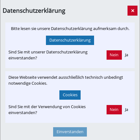
Baustart auf der Verbindungsbahn: Neue Stationen
Datenschutzerklärung
×
und bessere Anbindungen für den Westen Wiens
[Informationsverbund, Newslink]
21. Mai 2026, 17:39 Uhr
von
hacl
Bitte lesen sie unsere Datenschutzerklärung aufmerksam durch.
Bessere Verbindungen speziell für Hietzing
Datenschutzerklärung
Sind Sie mit unserer Datenschutzerklärung
Nein
Ja
einverstanden?
oekonews.at
Diese Webseite verwendet ausschließlich technisch unbedingt
notwendige Cookies.
Cookies
Newslink: Klicken Sie hier um auf den externen Artikel von
oekonews.at
 zu gelangen.
Sind Sie mit der Verwendung von Cookies
Nein
Ja
(Neuer Tab wird geöffnet)
einverstanden?
Einverstanden
Interessensgruppen