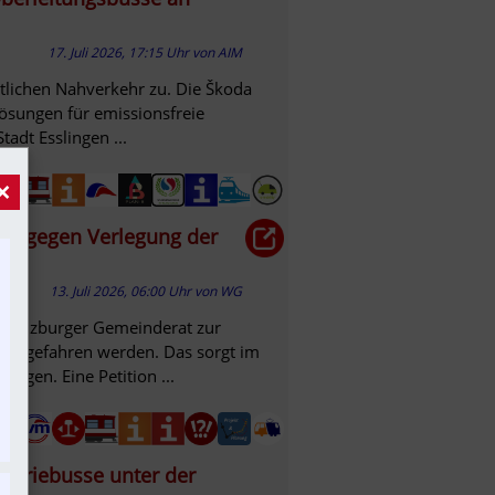
17. Juli 2026, 17:15 Uhr
von
AIM
ntlichen Nahverkehr zu. Die Škoda
Lösungen für emissionsfreie
adt Esslingen ...
×
hen gegen Verlegung der
13. Juli 2026, 06:00 Uhr
von
WG
m Salzburger Gemeinderat zur
r angefahren werden. Das sorgt im
ungen. Eine Petition ...
atteriebusse unter der