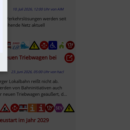
10. Juli 2026, 12:00 Uhr
von
AIM
ehr. Verkehrslösungen werden seit
estehende Netz aktuell
t neuen Triebwagen bei
23. Juni 2026, 05:00 Uhr
von
hacl
rger Lokalbahn reißt nicht ab.
rden von Bahninitiativen auch
r neuen Triebwagen geäußert, d...
eustart im Jahr 2029