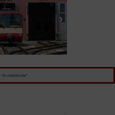
❯
k "in-motion.me"