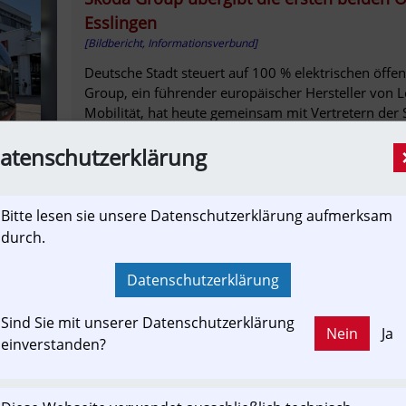
Esslingen
[Bildbericht, Informationsverbund]
Deutsche Stadt steuert auf 100 % elektrischen öffe
Group, ein führender europäischer Hersteller von 
Mobilität, hat heute gemeinsam mit Vertretern der St
atenschutzerklärung
"Es wird Chaos geben": Widerstand in Le
Bitte lesen sie unsere Datenschutzerklärung aufmerksam
Obus-Linie 8 | Salzburg
durch.
[Newslink]
Die neue Streckenführung der Obus-Linie 8 steht i
Datenschutzerklärung
Debatte. Die Neue Mitte Lehen soll dann nicht meh
Stadtteil für Aufregung. Sie befürchten Verschlechter
Sind Sie mit unserer Datenschutzerklärung
Nein
Ja
einverstanden?
salzburg24.at
Obuslinie 8 künftig ohne Leitung, dafür B