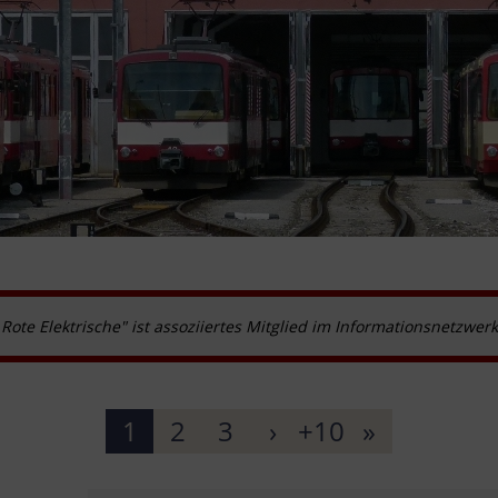
 Rote Elektrische" ist assoziiertes Mitglied im Informationsnetzwer
1
2
3
›
+10
»