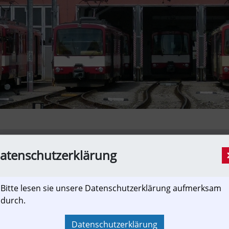
atenschutzerklärung
adt (MVV)
|
DE214 Altötting
|
DE215 Berchtesgadener Land
|
DE
Bitte lesen sie unsere Datenschutzerklärung aufmerksam
durch.
Entwurfsplanung für Tittmoning | ABS3
[Reportage, Presseaussendung]
Datenschutzerklärung