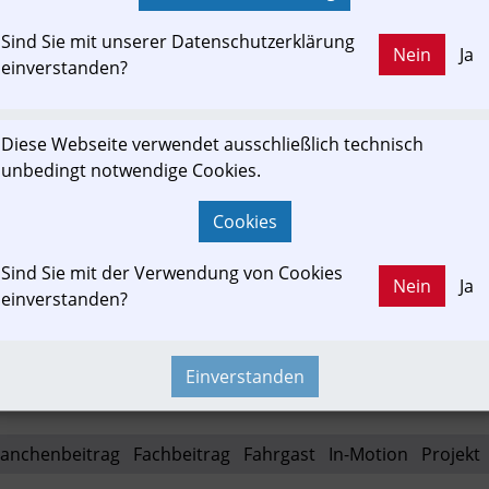
Ausbaustrecke 38 - München–Mühldorf–Freilassin
Klima. Für die Menschen.
Sind Sie mit unserer Datenschutzerklärung
Nein
Ja
einverstanden?
abs38.de
Diese Webseite verwendet ausschließlich technisch
unbedingt notwendige Cookies.
Cookies
Sind Sie mit der Verwendung von Cookies
ewslink: Klicken Sie hier um auf den externen Artikel von
Nein
Ja
einverstanden?
abs38.de
 zu gelangen.
(Neuer Tab wird geöffnet)
Einverstanden
anchenbeitrag
Fachbeitrag
Fahrgast
In-Motion
Projekt