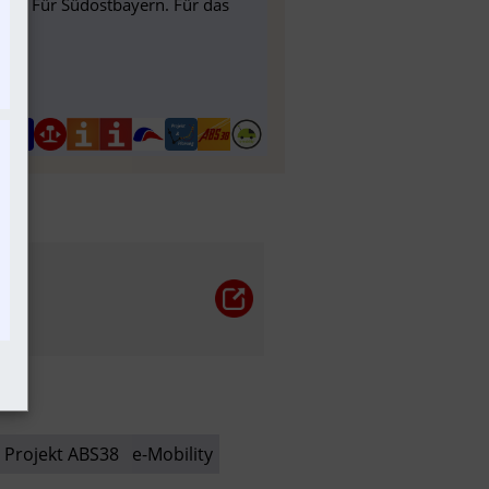
g - Für Südostbayern. Für das
Projekt ABS38
e-Mobility