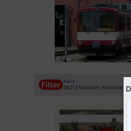
❮
Region
D
DE212 München, Kreisfreie St