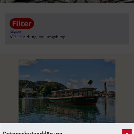
Region
AT323 Salzburg und Umgebung
MeinBezirk vor Ort: Mattsee: Die „Seenland“ ist
Datenschutzerklärung
×