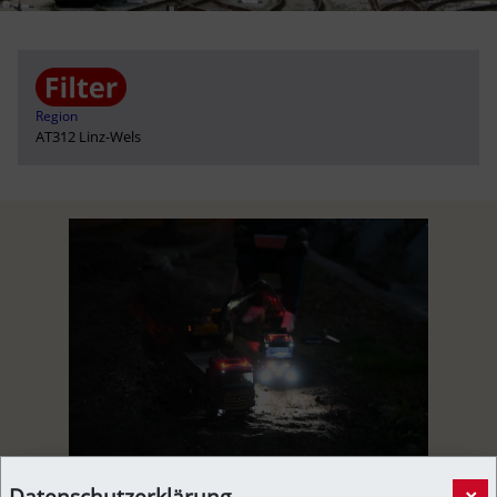
Region
AT312 Linz-Wels
"Nacht des Modellbau" - PSV Wels - Modellautos -
Datenschutzerklärung
×