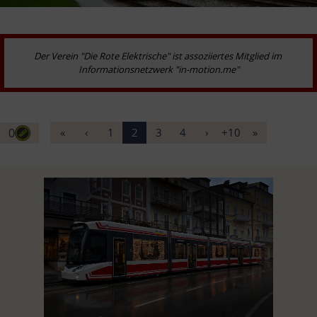
Der Verein "Die Rote Elektrische" ist assoziiertes Mitglied im 
Informationsnetzwerk "in-motion.me"
0
«
‹
1
2
3
4
›
+10
»