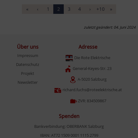
«
‹
1
2
3
4
›
+10
»
zuletzt geändert: 04. Juni 2024
Über uns
Adresse
Impressum
Die Rote Elektrische
Datenschutz
General-Keyes-Str. 23
Projekt
A-5020 Salzburg
Newsletter
richard.fuchs@roteelektrische.at
ZVR: 834509867
Spenden
Bankverbindung: OBERBANK Salzburg
IBAN: AT72 1509 0001 1115 2799