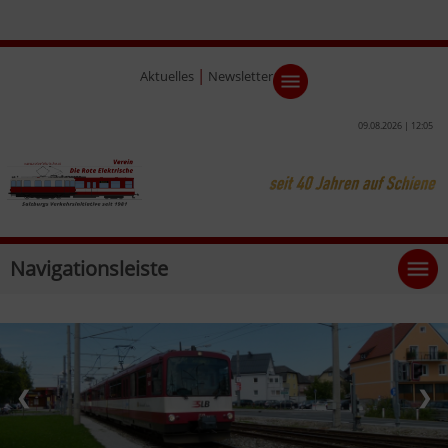
|
Aktuelles
Newsletter
09.08.2026 | 12:05
Navigationsleiste
❮
❯