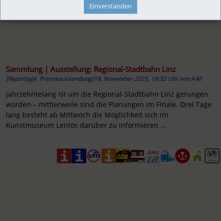
Einverstanden
Sammlung | Ausstellung: Regional-Stadtbahn Linz
[Reportage, Presseaussendung]
18. November 2025, 18:32 Uhr
von
AIM
Jahrzehntelang ist um die Regional-Stadtbahn Linz gerungen
worden – mittlerweile sind die Planungen im Finale. Drei Tage
lang besteht ab Mittwoch die Möglichkeit sich im
Kunstmuseum Lentos darüber zu informieren ...