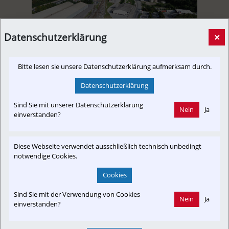
Datenschutzerklärung
×
Die Weichen für den neuen Container-Terminal in Peggau
Bitte lesen sie unsere Datenschutzerklärung aufmerksam durch.
sind gestellt
[Newslink, Presseaussendung]
21. November 2025, 15:25 Uhr
von
WG
Datenschutzerklärung
Der Erfolgslauf der Brucker Bahnlogistikfirma Innofreight geht
Sind Sie mit unserer Datenschutzerklärung
Nein
Ja
weiter. Mit den Partnern Alpacem und Intercal stellte man die
einverstanden?
Pläne für den Logistik-Hub vor.
Diese Webseite verwendet ausschließlich technisch unbedingt
notwendige Cookies.
Cookies
Sind Sie mit der Verwendung von Cookies
Nein
Ja
einverstanden?