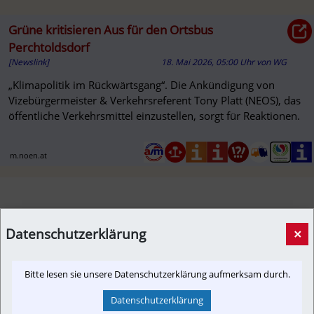
Grüne kritisieren Aus für den Ortsbus
Perchtoldsdorf
[Newslink]
18. Mai 2026, 05:00 Uhr
von
WG
„Klimapolitik im Rückwärtsgang“. Die Ankündigung von
Vizebürgermeister & Verkehrsreferent Tony Platt (NEOS), das
öffentliche Verkehrsmittel einzustellen, sorgt für Reaktionen.
m.noen.at
Datenschutzerklärung
×
Newslink: Klicken Sie hier um auf den externen Artikel von
m.noen.at
 zu gelangen.
(Neuer Tab wird geöffnet)
Bitte lesen sie unsere Datenschutzerklärung aufmerksam durch.
Datenschutzerklärung