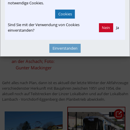
notwendige Cookies.
Cookies
Sind Sie mit der Verwendung von Cookies
Nein
Ja
einverstanden?
ET 20.114 (SGP/1951 = ET 
32 der SLB) auf der Linzer 
Einverstanden
Lokalbahn nahe Straßhof 
an der Aschach; Foto: 
Gunter Mackinger
Geht alles nach Plan, dann ist es aktuell der letzte Winter der Altfahrzeuge 
verschiedenster Herkunft mit Baujahren zwischen 1951 und 1954, die 
aktuell noch auf Teilstrecken der Linzer Lokalbahn und auf der Lokalbahn 
Lambach - Vorchdorf-Eggenberg den Planbetrieb abwickeln.