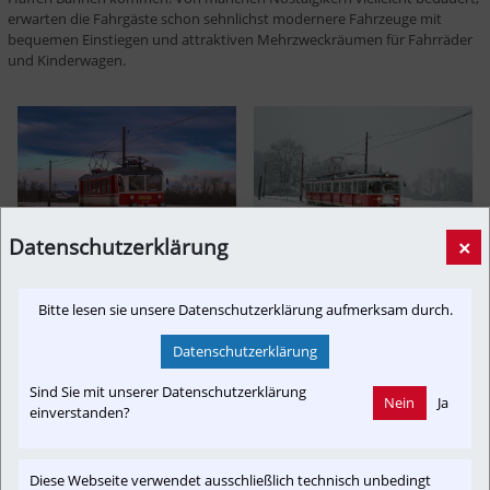
erwarten die Fahrgäste schon sehnlichst modernere Fahrzeuge mit 
bequemen Einstiegen und attraktiven Mehrzweckräumen für Fahrräder 
und Kinderwagen.
Datenschutzerklärung
×
ET 22.107 (SGP/1951) auf 
ES 22.236/ET 22.136 
der Lokalbahn Lambach – 
(Westwaggon/1953 ex 
Bitte lesen sie unsere Datenschutzerklärung aufmerksam durch.
Vorchdorf-Eggenberg nahe 
KFBE) auf der Lokalbahn 
Bad Wimsbach-
Lambach – Vorchdorf-
Datenschutzerklärung
Neydharting; Foto: Florian 
Eggenberg nahe Bad 
Sind Sie mit unserer Datenschutzerklärung
Lugstein
Wimsbach-Neydharting; 
Nein
Ja
einverstanden?
Foto: Florian Lugstein
Diese Webseite verwendet ausschließlich technisch unbedingt