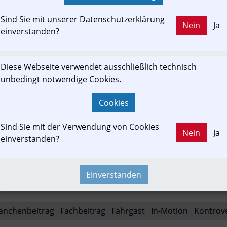
Zwischen Bund und Ländern zeichnet sich knap
Sondertreffen ein Streit über die Finanzierung de
Sind Sie mit unserer Datenschutzerklärung
Forderungen, dass der Bund mehr Kosten tragen s
Nein
Ja
einverstanden?
zahlen ...
br.de
Diese Webseite verwendet ausschließlich technisch
unbedingt notwendige Cookies.
Cookies
Sind Sie mit der Verwendung von Cookies
ewslink: Klicken Sie hier um auf den externen Artikel von
Nein
Ja
einverstanden?
br.de
 zu gelangen.
(Neuer Tab wird geöffnet)
Einverstanden
anchenbeitrag
Fachbeitrag
Fahrgast
In-Motion
Kontrov