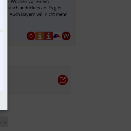
p zwei Wochen vor einem
s Deutschlandtickets ab. Es gibt
oll. Auch Bayern will nicht mehr
ers