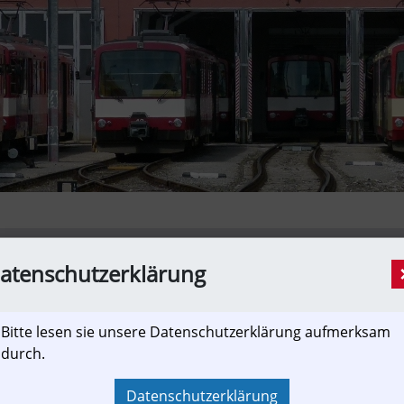
Branche
atenschutzerklärung
 Kreisfreie Stadt (MVV)
Münchner Verkehrs
Bitte lesen sie unsere Datenschutzerklärung aufmerksam
durch.
Bayern will beim Deutschlandticket nich
[Newslink]
Datenschutzerklärung