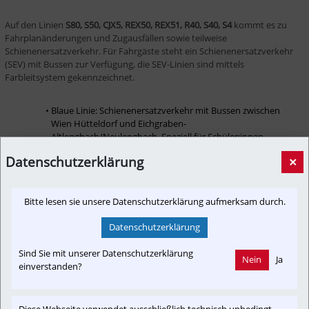
Auf den Linien 
S80, S50, CJX5, REX50, REX51, R40, S40, S4
 kommt es zu 
Fahrplanänderungen und Zugausfällen sowie teilweise 
Schienenersatzverkehr. Für Fahrgäste steht ein Schienenersatzverkehr 
(SEV) mit Bussen zur Verfügung, die SEV-Linien sind mittels 
Farbleitsystem gekennzeichnet.
Blaue Linie: Schienenersatzverkehr mit Bussen zwischen 
Wien Hütteldorf und Eichgraben-
Altlengbach/Neulengbach. Speziell für Schüler:innen 
fahren einzelne Züge der Linie S50 in den 
Datenschutzerklärung
×
Morgenstunden zwischen Wien Westbahnhof – 
Rekawinkel in beide Richtungen. Aufgrund der Umleitung 
von Zügen über die alte Weststrecke sind keine 
Bitte lesen sie unsere Datenschutzerklärung aufmerksam durch.
zusätzlichen Züge im Nahverkehr möglich.
Grüne Linie: Als temporärer Ersatz für den CJX5 fahren 
Datenschutzerklärung
Direktbusse Wien Hütteldorf – Tullnerfeld in beide 
Richtungen. In Tullnerfeld stehen Fahrgästen weiters die 
Sind Sie mit unserer Datenschutzerklärung
Busse des Schienenersatzverkehrs (rote und gelbe Linie) 
Nein
Ja
einverstanden?
bis St. Pölten bzw. Tulln a. d. Donau Bahnhof zur 
Verfügung. Von Tulln a. d. Donau Bahnhof ist der Wiener 
Franz-Josefs-Bahnhof mit dem Zug (REX4, REX41) in 
weniger als einer halben Stunde erreichbar.
Diese Webseite verwendet ausschließlich technisch unbedingt