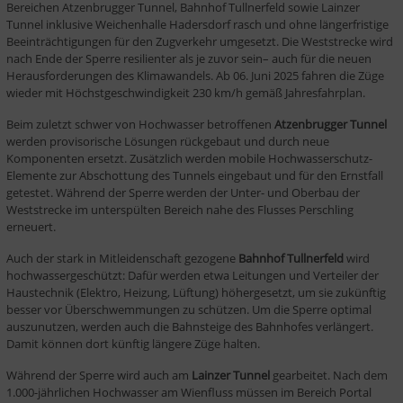
Bereichen Atzenbrugger Tunnel, Bahnhof Tullnerfeld sowie Lainzer 
Tunnel inklusive Weichenhalle Hadersdorf rasch und ohne längerfristige 
Beeinträchtigungen für den Zugverkehr umgesetzt. Die Weststrecke wird 
nach Ende der Sperre resilienter als je zuvor sein– auch für die neuen 
Herausforderungen des Klimawandels. Ab 06. Juni 2025 fahren die Züge 
wieder mit Höchstgeschwindigkeit 230 km/h gemäß Jahresfahrplan. 
Beim zuletzt schwer von Hochwasser betroffenen 
Atzenbrugger Tunnel
werden provisorische Lösungen rückgebaut und durch neue 
Komponenten ersetzt. Zusätzlich werden mobile Hochwasserschutz-
Elemente zur Abschottung des Tunnels eingebaut und für den Ernstfall 
getestet. Während der Sperre werden der Unter- und Oberbau der 
Weststrecke im unterspülten Bereich nahe des Flusses Perschling 
erneuert. 
Auch der stark in Mitleidenschaft gezogene 
Bahnhof Tullnerfeld
 wird 
hochwassergeschützt: Dafür werden etwa Leitungen und Verteiler der 
Haustechnik (Elektro, Heizung, Lüftung) höhergesetzt, um sie zukünftig 
besser vor Überschwemmungen zu schützen. Um die Sperre optimal 
auszunutzen, werden auch die Bahnsteige des Bahnhofes verlängert. 
Damit können dort künftig längere Züge halten. 
Während der Sperre wird auch am 
Lainzer Tunnel
 gearbeitet. Nach dem 
1.000-jährlichen Hochwasser am Wienfluss müssen im Bereich Portal 