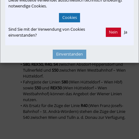
Rote Linie: Schienenersatzverkehr mit Bussen Tulln a. d. 
notwendige Cookies.
Donau – Tullnerfeld – St. Pölten Hbf als Direktbus.
Gelbe Linie: Als Ersatz für die Linie S40 von Tulln a. d. 
Cookies
Donau über Traismauer nach St. Pölten Hbf fahren 
Busse.
Sind Sie mit der Verwendung von Cookies
Nein
Ja
einverstanden?
Auf folgenden Linien kann leider kein Schienenersatzverkehr mit Bussen 
angeboten werden:
Einverstanden
S80, REX50, R40, S4
 zwischen Absdorf-Hippersdorf und 
Tullnerfeld und 
S50
 zwischen Wien Westbahnhof – Wien 
Hütteldorf.
Fahrgäste der Linien 
S80
 (Wien Hütteldorf – Wien Hbf) 
sowie 
S50
 und 
REX50
 (Wien Hütteldorf – Wien 
Westbahnhof) können das Angebot der Wiener Linien 
nutzen.
Als Ersatz für die Züge der Linie 
R40
 (Wien Franz-Josefs-
Bahnhof – St. Andrä-Wördern) stehen die Züge der Linie 
S40 zwischen Wien und Tulln a. d. Donau zur Verfügung. 