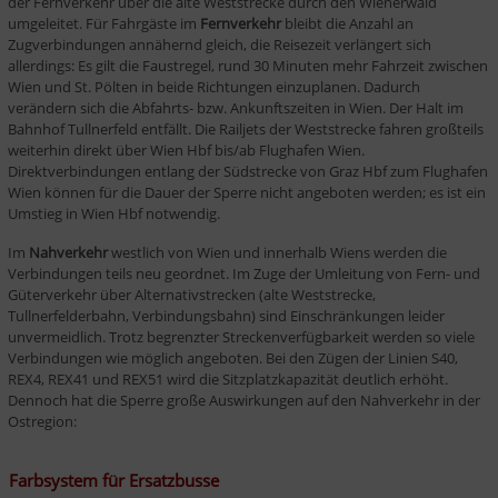
der Fernverkehr über die alte Weststrecke durch den Wienerwald 
umgeleitet. Für Fahrgäste im 
Fernverkehr 
bleibt die Anzahl an 
Zugverbindungen annähernd gleich, die Reisezeit verlängert sich 
allerdings: Es gilt die Faustregel, rund 30 Minuten mehr Fahrzeit zwischen 
Wien und St. Pölten in beide Richtungen einzuplanen. Dadurch 
verändern sich die Abfahrts- bzw. Ankunftszeiten in Wien. Der Halt im 
Bahnhof Tullnerfeld entfällt. Die Railjets der Weststrecke fahren großteils 
weiterhin direkt über Wien Hbf bis/ab Flughafen Wien. 
Direktverbindungen entlang der Südstrecke von Graz Hbf zum Flughafen 
Wien können für die Dauer der Sperre nicht angeboten werden; es ist ein 
Umstieg in Wien Hbf notwendig.
Im 
Nahverkehr 
westlich von Wien und innerhalb Wiens werden die 
Verbindungen teils neu geordnet. Im Zuge der Umleitung von Fern- und 
Güterverkehr über Alternativstrecken (alte Weststrecke, 
Tullnerfelderbahn, Verbindungsbahn) sind Einschränkungen leider 
unvermeidlich. Trotz begrenzter Streckenverfügbarkeit werden so viele 
Verbindungen wie möglich angeboten. Bei den Zügen der Linien S40, 
REX4, REX41 und REX51 wird die Sitzplatzkapazität deutlich erhöht. 
Dennoch hat die Sperre große Auswirkungen auf den Nahverkehr in der 
Ostregion:
Farbsystem für Ersatzbusse