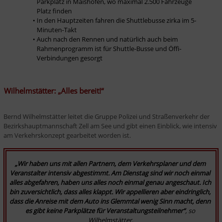
Parkplatz in Maishofen, wo maximal 2.500 Fahrzeuge 
Platz finden
In den Hauptzeiten fahren die Shuttlebusse zirka im 5-
Minuten-Takt
Auch nach den Rennen und natürlich auch beim 
Rahmenprogramm ist für Shuttle-Busse und Öffi-
Verbindungen gesorgt
Wilhelmstätter: „Alles bereit!“
Bernd Wilhelmstätter leitet die Gruppe Polizei und Straßenverkehr der 
Bezirkshauptmannschaft Zell am See und gibt einen Einblick, wie intensiv 
am Verkehrskonzept gearbeitet worden ist.
„Wir haben uns mit allen Partnern, dem Verkehrsplaner und dem 
Veranstalter intensiv abgestimmt. Am Dienstag sind wir noch einmal 
alles abgefahren, haben uns alles noch einmal genau angeschaut. Ich 
bin zuversichtlich, dass alles klappt. Wir appellieren aber eindringlich, 
dass die Anreise mit dem Auto ins Glemmtal wenig Sinn macht, denn 
es gibt keine Parkplätze für Veranstaltungsteilnehmer“
, so 
Wilhelmstätter.