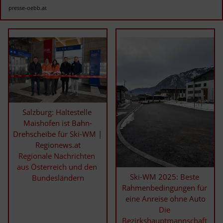
presse-oebb.at
Salzburg: Haltestelle 
Maishofen ist Bahn-
Drehscheibe für Ski-WM | 
Regionews.at
Regionale Nachrichten 
aus Österreich und den 
Ski-WM 2025: Beste 
Bundesländern
Rahmenbedingungen für 
eine Anreise ohne Auto
Die 
Bezirkshauptmannschaft 