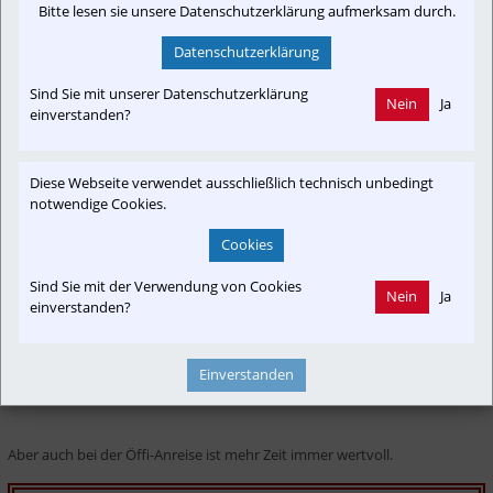
Bitte lesen sie unsere Datenschutzerklärung aufmerksam durch.
Skigebiet zu 100 Prozent in Betrieb
Datenschutzerklärung
Sind Sie mit unserer Datenschutzerklärung
Nein
Ja
Wenn das Wetter passt, ist das Skigebiet Saalbach-Hinterglemm-
einverstanden?
Leogang-Fieberbrunn zu 100 Prozent in Betrieb. Das heißt, auch die 
Anreise auf Ski aus Leogang oder aus Fieberbrunn ist ein guter Tipp. 
Dafür sperren die Liftanlagen an den Renntagen früher auf, die Routen 
Diese Webseite verwendet ausschließlich technisch unbedingt
sind beschildert.
notwendige Cookies.
Cookies
Wichtiger Tipp: Zeit einplanen!
Sind Sie mit der Verwendung von Cookies
Nein
Ja
einverstanden?
Bernd Wilhelmstätter hat den wichtigsten Tipp für Skifans überhaupt: 
„Bitte ausreichend Zeit einplanen! Das gilt für die Anreise auf Ski, je 
nachdem ob man eher Pflugbogen macht oder carvt“
, schmunzelt 
Einverstanden
Wilhelmstätter.
Aber auch bei der Öffi-Anreise ist mehr Zeit immer wertvoll.