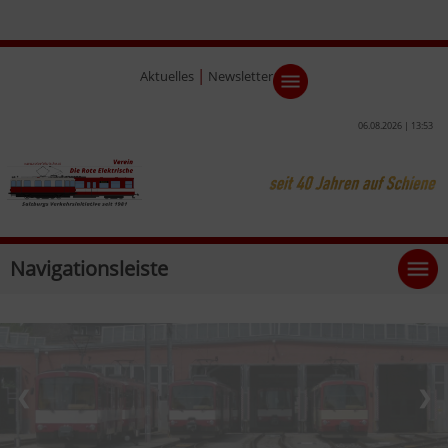
|
Aktuelles
Newsletter
06.08.2026 | 13:53
Navigationsleiste
❮
❯