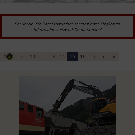
Der Verein "Die Rote Elektrische" ist assoziiertes Mitglied im 
Informationsnetzwerk "in-motion.me"
0
«
-10
‹
13
14
15
16
17
›
»