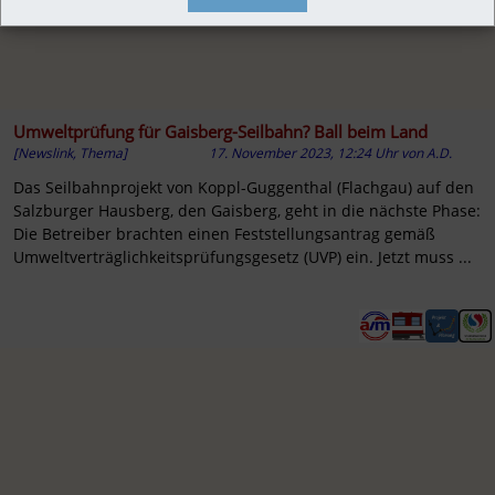
Umweltprüfung für Gaisberg-Seilbahn? Ball beim Land
[Newslink, Thema]
17. November 2023, 12:24 Uhr
von
A.D.
Das Seilbahnprojekt von Koppl-Guggenthal (Flachgau) auf den
Salzburger Hausberg, den Gaisberg, geht in die nächste Phase:
Die Betreiber brachten einen Feststellungsantrag gemäß
Umweltverträglichkeitsprüfungsgesetz (UVP) ein. Jetzt muss ...