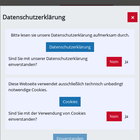
Datenschutzerklärung
×
Club SKGLB im Gespräch mit Baustadträtin Anna Schiester
Bitte lesen sie unsere Datenschutzerklärung aufmerksam durch.
- Stadt Salzburg
[Newslink, Videolink]
19. November 2023, 20:00 Uhr
von
A.D.
Datenschutzerklärung
Der Club Salzkammergut Lokalbahn führte am 08.11.2023 ein
Sind Sie mit unserer Datenschutzerklärung
Gespräch mit der Baustadträtin der Stadtgemeinde Salzburg -
Nein
Ja
einverstanden?
Anna Schiester. Dabei wurden unterschiedliche Themen rund
um den öffentlichen Verkehr erörtert.
Diese Webseite verwendet ausschließlich technisch unbedingt
in-motion.me
notwendige Cookies.
Cookies
Sind Sie mit der Verwendung von Cookies
Nein
Ja
einverstanden?
Einverstanden