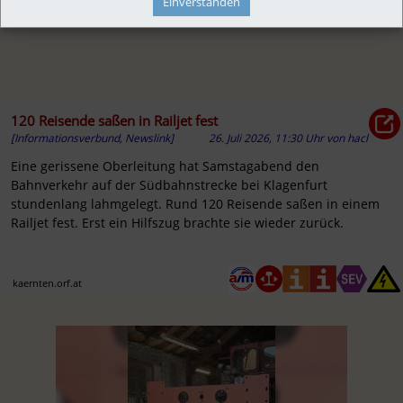
Einverstanden
120 Reisende saßen in Railjet fest
[Informationsverbund, Newslink]
26. Juli 2026, 11:30 Uhr
von
hacl
Eine gerissene Oberleitung hat Samstagabend den
Bahnverkehr auf der Südbahnstrecke bei Klagenfurt
stundenlang lahmgelegt. Rund 120 Reisende saßen in einem
Railjet fest. Erst ein Hilfszug brachte sie wieder zurück.
kaernten.orf.at