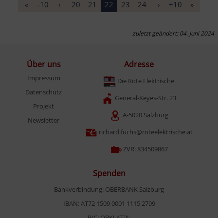
«
-10
‹
20
21
22
23
24
›
+10
»
zuletzt geändert: 04. Juni 2024
Über uns
Adresse
Impressum
Die Rote Elektrische
Datenschutz
General-Keyes-Str. 23
Projekt
A-5020 Salzburg
Newsletter
richard.fuchs@roteelektrische.at
ZVR: 834509867
Spenden
Bankverbindung: OBERBANK Salzburg
IBAN: AT72 1509 0001 1115 2799
BIC: OBKLAT2L