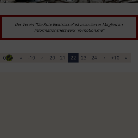
Der Verein "Die Rote Elektrische" ist assoziiertes Mitglied im 
Informationsnetzwerk "in-motion.me"
0
«
-10
‹
20
21
22
23
24
›
+10
»