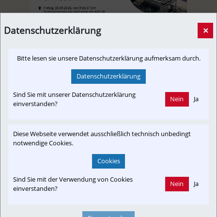
Datenschutzerklärung
×
Bahninfrastruktur der Zukunft: Technik, Lärmschutz und
Bitte lesen sie unsere Datenschutzerklärung aufmerksam durch.
Nachhaltigkeit | Termin: 18.09.2026, 09 bis 17 Uhr
[Informationsverbund,
26. Juli 2026, 12:00 Uhr
von
Datenschutzerklärung
Presseaussendung]
A.D.
Wie kann moderne Bahninfrastruktur leistungsfähig und
Sind Sie mit unserer Datenschutzerklärung
Nein
Ja
einverstanden?
nachhaltig gestaltet werden? Die Fachmesse für Lärmschutz
und Bahntechnik am Infocenter der ABS 38 in Mühldorf zeigt
Lösungen, Innovationen und Technik zum Anfassen.
Diese Webseite verwendet ausschließlich technisch unbedingt
notwendige Cookies.
Cookies
Sind Sie mit der Verwendung von Cookies
Nein
Ja
einverstanden?