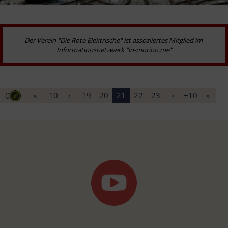
Der Verein "Die Rote Elektrische" ist assoziiertes Mitglied im 
Informationsnetzwerk "in-motion.me"
0
«
-10
‹
19
20
21
22
23
›
+10
»