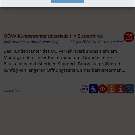
OÖVV-Kundencenter übersiedelt in Busterminal
[Informationsverbund, Newslink]
27. Juli 2026, 14:16 Uhr
von
hacl
Das Kundencenter des OÖ Verkehrsverbundes zieht am
Montag in den Linzer Busterminal um. Grund ist eine
Baustelle beim bisherigen Standort. Fahrgäste profitieren
künftig von längeren Öffnungszeiten, einer barrierearmen
Gestaltung und eine...
ooe.orf.at