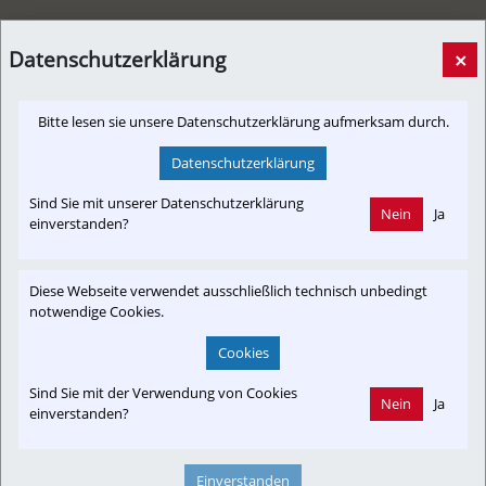
Datenschutzerklärung
×
LOK Report – Österreich: Museum Tauernbahn
Bitte lesen sie unsere Datenschutzerklärung aufmerksam durch.
[Bildbericht, Informationsverbund]
27. Juli 2026, 15:00 Uhr
von
hacl
Datenschutzerklärung
Bericht: Bernd Piplack | In Schwarzach St. Veit befindet sich
das Museum Tauernbahn. Ein Besuch lohnt sich allemal, da
Sind Sie mit unserer Datenschutzerklärung
viel geboten wird. Der Eintritt mit 6 Euro ist sehr human und
Nein
Ja
einverstanden?
man wird von den ehrenamtlichen Betreuern des Museums ...
Diese Webseite verwendet ausschließlich technisch unbedingt
lok-report.de
notwendige Cookies.
Cookies
Sind Sie mit der Verwendung von Cookies
Nein
Ja
einverstanden?
Einverstanden