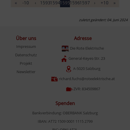
«
-10
‹
1593
1594
1595
1596
1597
›
+10
»
zuletzt geändert: 04. Juni 2024
Über uns
Adresse
Impressum
Die Rote Elektrische
Datenschutz
General-Keyes-Str. 23
Projekt
A-5020 Salzburg
Newsletter
richard.fuchs@roteelektrische.at
ZVR: 834509867
Spenden
Bankverbindung: OBERBANK Salzburg
IBAN: AT72 1509 0001 1115 2799
BIC: OBKLAT2L