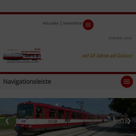
|
Aktuelles
Newsletter
09.08.2026 | 06:34
Navigationsleiste
❮
❯