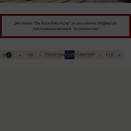
Der Verein "Die Rote Elektrische" ist assoziiertes Mitglied im 
Informationsnetzwerk "in-motion.me"
0
«
-10
‹
1593
1594
1595
1596
1597
›
+10
»