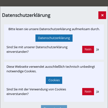
Datenschutzerklärung
×
1-2-3-Ticket unterstützt Salzburger Weg für
Bitte lesen sie unsere Datenschutzerklärung aufmerksam durch.
Mobilitätswende
[Presseaussendung,
31. Juli 2020, 15:49 Uhr
von
Datenschutzerklärung
Informationsverbund]
AIM
Schon im ersten Halbjahr 2021 will Bundesministerin Leonore
Sind Sie mit unserer Datenschutzerklärung
Nein
Ja
einverstanden?
Gewessler mit dem 1-2-3-Klimaticket eine österreichweite
Jahresnetzkarte um 1.095 Euro im Vollpreis einführen,
attraktive regionale Netzkarten in den Bundesländern sollen
Diese Webseite verwendet ausschließlich technisch unbedingt
folgen.
notwendige Cookies.
Cookies
Sind Sie mit der Verwendung von Cookies
Nein
Ja
einverstanden?