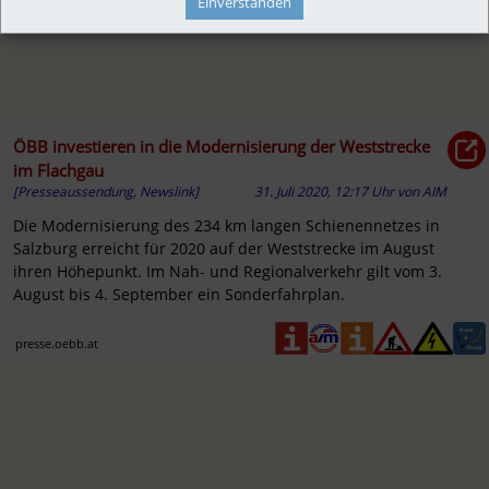
Einverstanden
ÖBB investieren in die Modernisierung der Weststrecke
im Flachgau
[Presseaussendung, Newslink]
31. Juli 2020, 12:17 Uhr
von
AIM
Die Modernisierung des 234 km langen Schienennetzes in
Salzburg erreicht für 2020 auf der Weststrecke im August
ihren Höhepunkt. Im Nah- und Regionalverkehr gilt vom 3.
August bis 4. September ein Sonderfahrplan.
presse.oebb.at