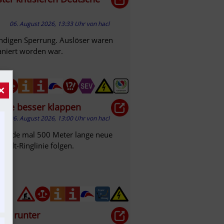
06. August 2026, 13:33 Uhr
von
hacl
ndigen Sperrung. Auslöser waren
saniert worden war.
×
nte besser klappen
06. August 2026, 13:00 Uhr
von
hacl
 gerade mal 500 Meter lange neue
tadt-Ringlinie folgen.
adt runter