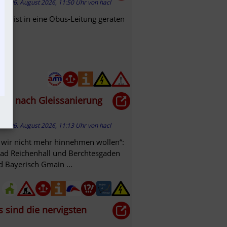
06. August 2026, 11:50 Uhr
von
hacl
 Lkw ist in eine Obus-Leitung geraten
ärm nach Gleissanierung
06. August 2026, 11:13 Uhr
von
hacl
 wir nicht mehr hinnehmen wollen“:
Bad Reichenhall und Berchtesgaden
 Bayerisch Gmain ...
 sind die nervigsten