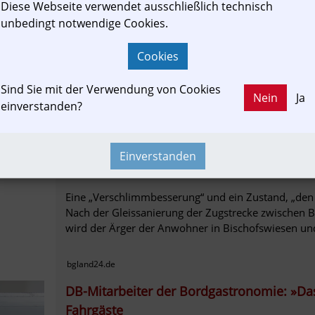
[Informationsverbund, Newslink]
Diese Webseite verwendet ausschließlich technisch
unbedingt notwendige Cookies.
Folgenreicher Unfall in der Salzburger Altstadt: Ein
und hat sie abgerissen.
Cookies
Sind Sie mit der Verwendung von Cookies
Nein
Ja
einverstanden?
salzburg24.at
„Unerträglich“: Anwohner-Frust über Zugl
Einverstanden
im BGL – Das sagt die DB dazu
[Informationsverbund, Newslink]
Eine „Verschlimmbesserung“ und ein Zustand, „den
Nach der Gleissanierung der Zugstrecke zwischen 
wird der Ärger der Anwohner in Bischofswiesen und
bgland24.de
DB-Mitarbeiter der Bordgastronomie: »Das
Fahrgäste