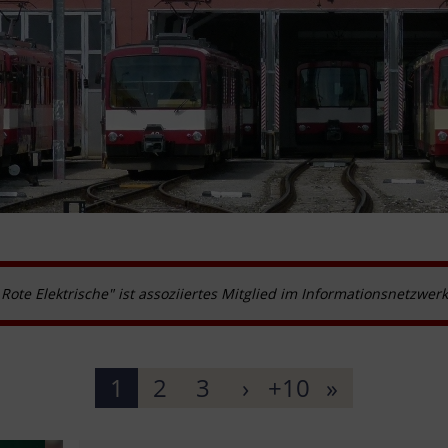
 Rote Elektrische" ist assoziiertes Mitglied im Informationsnetzwer
1
2
3
›
+10
»