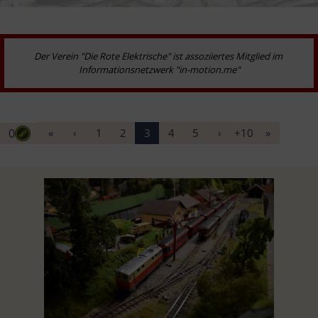
Der Verein "Die Rote Elektrische" ist assoziiertes Mitglied im 
Informationsnetzwerk "in-motion.me"
0
«
‹
1
2
3
4
5
›
+10
»