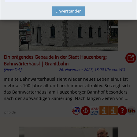
Einverstanden
Ein prägendes Gebäude in der Stadt Hauzenberg:
Bahnwärterhäusl | Granitbahn
[Newslink]
26. November 2025, 18:00 Uhr
von
WG
Ins alte Bahnwärterhäusl zieht wieder neues Leben einEs ist
mehr als 100 Jahre alt und noch immer attraktiv. So zeigt sich
das Bahnwärterhäusl am Hauzenberger Bahnhof besonders
nach der aufwändigen Sanierung. Nach langen Zeiten von ...
pnp.de