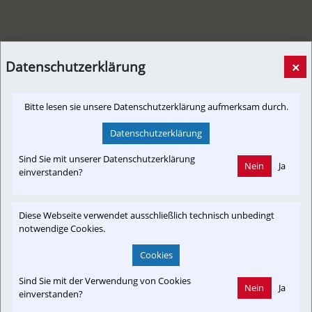
Datenschutzerklärung
×
Bitte lesen sie unsere Datenschutzerklärung aufmerksam durch.
Nach 40 Jahren als Obuslenker fuhr er seine letzte Runde
[Informationsverbund,
01. Dezember 2025, 20:00 Uhr
von
Datenschutzerklärung
Newslink]
AIM
Sind Sie mit unserer Datenschutzerklärung
Nein
Ja
Als er begonnen hat, gab es weder Sitzheizung noch auch im
einverstanden?
Stand funktionierende Servolenkung. Jetzt sagt ein Salzburger
Obus-Urgestein Adieu.
Diese Webseite verwendet ausschließlich technisch unbedingt
notwendige Cookies.
sn.at
Cookies
Sind Sie mit der Verwendung von Cookies
Nein
Ja
einverstanden?