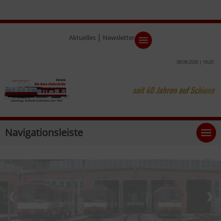
|
Aktuelles
Newsletter
08.08.2026 | 18:20
Navigationsleiste
❮
❯