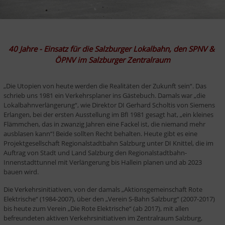
40 Jahre - Einsatz für die Salzburger Lokalbahn, den SPNV & 
ÖPNV im Salzburger Zentralraum
„Die Utopien von heute werden die Realitäten der Zukunft sein“. Das 
schrieb uns 1981 ein Ver­kehrs­pla­ner ins Gästebuch. Damals war „die 
Lokalbahnverlängerung“, wie Direktor DI Gerhard Scholtis von Siemens 
Erlangen, bei der ersten Ausstellung im BfI 1981 gesagt hat, „ein kleines 
Flämmchen, das in zwanzig Jahren eine Fackel ist, die niemand mehr 
ausblasen kann“! Beide sollten Recht behalten. Heu­te gibt es eine 
Projektgesellschaft Regionalstadtbahn Salzburg unter DI Knittel, die im 
Auftrag von Stadt und Land Salzburg den Regionalstadtbahn-
Innenstadttunnel mit Verlängerung bis Hallein pla­nen und ab 2023 
bauen wird.
Die Verkehrsinitiativen, von der damals „Aktionsgemeinschaft Rote 
Elektrische“ (1984-2007), über den „Verein S-Bahn Salzburg“ (2007-2017) 
bis heute zum Verein „Die Rote Elektrische“ (ab 2017), mit allen 
befreundeten aktiven Verkehrsinitiativen im Zentralraum Salzburg, 